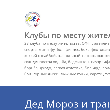
Перейти
к
содержимому
Клубы по месту жите
23 клуба по месту жительства. ОФП с элемен
спорта: мини-футбол, фитнес, бокс, фехтован
хоккей с шайбой, настольный теннис, шашки
скандинавская ходьба, бадминтон, пауэрлиф
борьба, дзюдо, легкая атлетика, бильярд. в
бой, горные лыжи, лыжные гонки, карате., т
Дед Мороз и тра