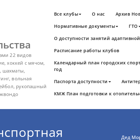
Все клубы
О нас
Архив Но
Нормативные документы
ГТО
О доступности занятий адаптивно
льства
Расписание работы клубов
тами 22 видов
ие, хоккей с мячом,
Календарный план городских спор
год
, шахматы,
тинг, вольная
Паспорта доступности
Антите
олейбол, рукопашный
КМЖ План подготовки к отопительно
хэквондо
нспортная
Дед Мо